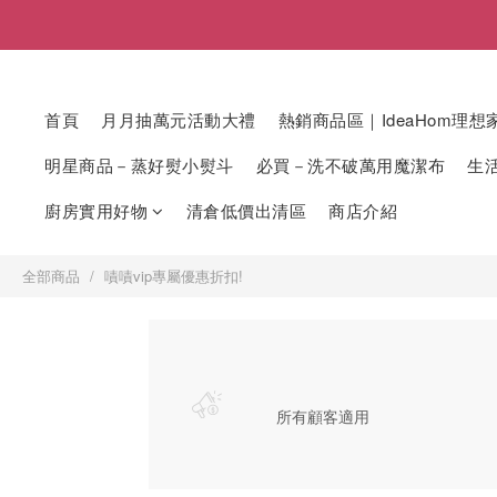
首頁
月月抽萬元活動大禮
熱銷商品區｜IdeaHom理想
明星商品－蒸好熨小熨斗
必買－洗不破萬用魔潔布
生
廚房實用好物
清倉低價出清區
商店介紹
全部商品
嘖嘖vip專屬優惠折扣!
所有顧客適用