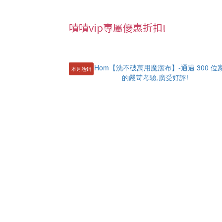
嘖嘖vip專屬優惠折扣!
本月熱銷