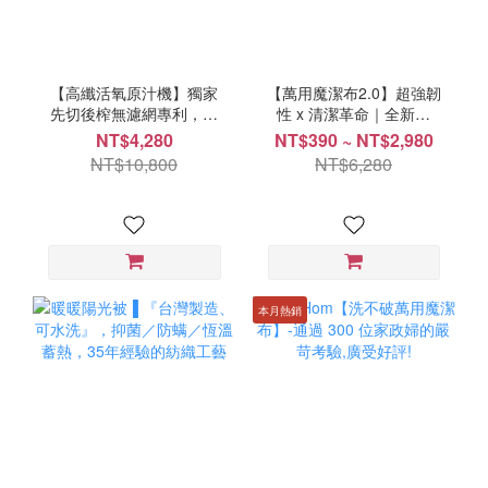
【高纖活氧原汁機】獨家
【萬用魔潔布2.0】超強韌
先切後榨無濾網專利，低
性 x 清潔革命｜全新升
溫冷萃 x 高纖活氧｜營養
級，輕鬆去除頑固油污，
NT$4,280
NT$390 ~ NT$2,980
滿分，順口升級！
天然無添加的清潔神器！
NT$10,800
NT$6,280
本月熱銷