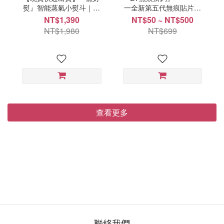
熨』智能蒸氣小熨斗｜自
一全新第五代無痕貼片一
動控溫，不用技術也能
一一最新技術！免釘牆鑽
NT$1,390
NT$50 ~ NT$500
燙！ 經過上千名家政婦實
孔！【耐重超級強又美
NT$1,980
NT$699
測，好評不斷！
觀】
查看更多
聯絡我們