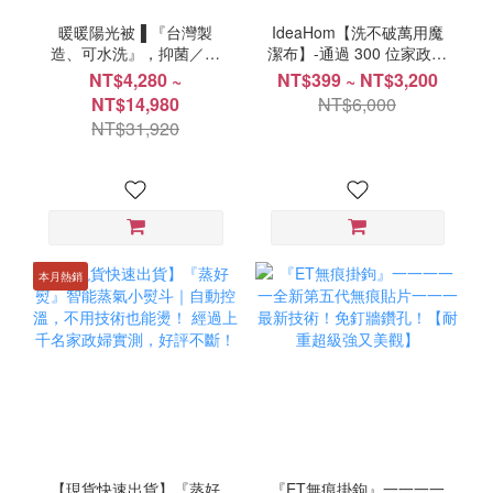
暖暖陽光被▐ 『台灣製
IdeaHom【洗不破萬用魔
造、可水洗』，抑菌／防
潔布】-通過 300 位家政婦
螨／恆溫蓄熱，35年經驗
的嚴苛考驗,廣受好評!
NT$4,280 ~
NT$399 ~ NT$3,200
的紡織工藝
NT$14,980
NT$6,000
NT$31,920
本月熱銷
【現貨快速出貨】『蒸好
『ET無痕掛鉤』一一一一